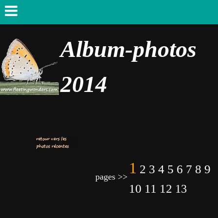
Album-photos
2014
1
4
5
6
7
2
3
8
9
pages >>
10
11
12
13