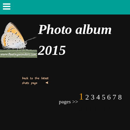
Photo album
2015
1
2
3
4
6
7
8
5
pages >>
9 10 11 12