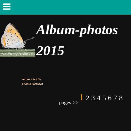
Album-photos
2015
1
2
3
4
5
6
7
8
pages >>
9 10 11 12