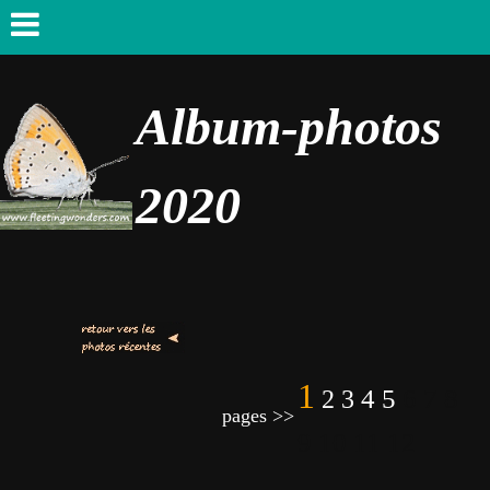
Album-photos
2020
1
4
5
6 7 8
2
3
pages >>
9 10 11 12