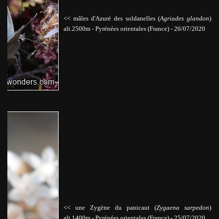
<< mâles d'Azuré des soldanelles (
Agriades glandon
)
alt.2500m
-
Pyrénées orientales
(France) - 26/07/2020
<< une Zygène du panicaut (
Zygaena sarpedon
)
alt.1400m
-
Pyrénées orientales
(France) - 25/07/2020