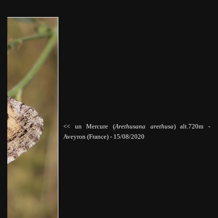
<< un Mercure (
Arethusana arethusa
)
alt.720m
-
Aveyron (France) - 15/08/2020