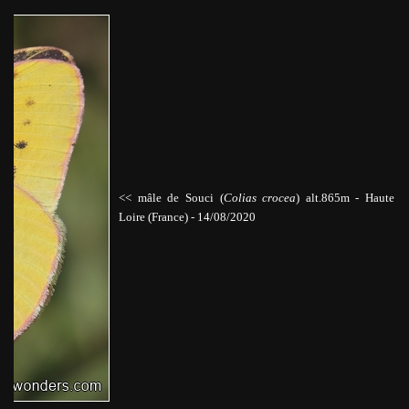
<< mâle de Souci (
Colias crocea
)
alt.865m
-
Haute
Loire (France) -
14/08/2020