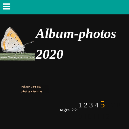
Album-photos
2020
5
1
2
3
4
6 7 8
pages >>
9 10 11 12