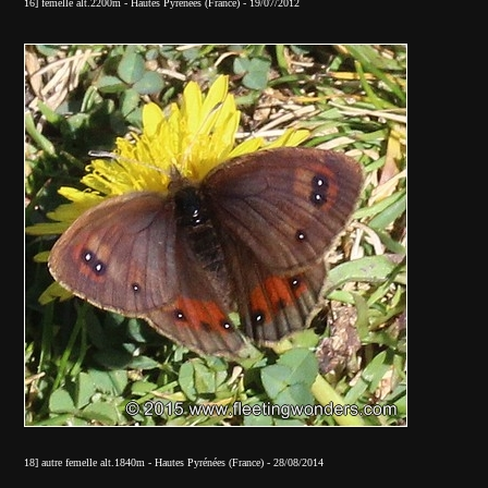
16] femelle alt.2200m - Hautes Pyrénées (France) - 19/07/2012
18] autre femelle alt.1840m - Hautes Pyrénées (France) - 28/08/2014