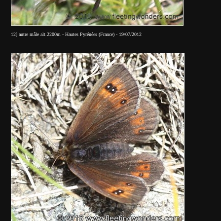
12] autre mâle alt.2200m - Hautes Pyrénées (France) - 19/07/2012