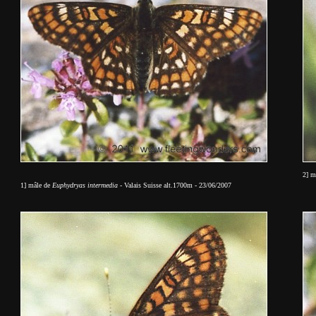
2] m
1] mâle de
Euphydryas intermedia
- Valais Suisse alt.1700m - 23/06/2007