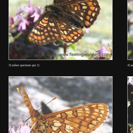
3] même specimen que 1]
4] a