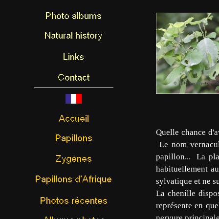
Quelle chance d'a
Le nom vernacula
papillon... La pla
habituellement au
sylvatique et ne s
La chenille dispos
représente en quel
nervure principale