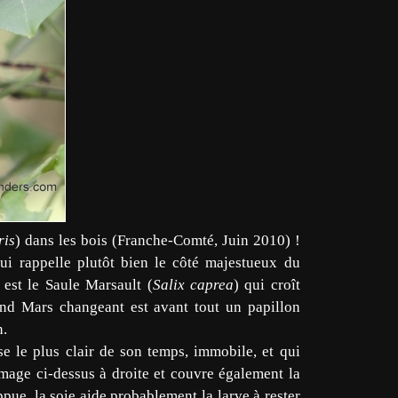
ris
) dans les bois (Franche-Comté, Juin 2010) !
ui rappelle plutôt bien le côté majestueux du
e est le Saule Marsault (
Salix caprea
) qui croît
and Mars changeant est avant tout un papillon
n.
sse le plus clair de son temps, immobile, et qui
'image ci-dessus à droite et couvre également la
ppue, la soie aide probablement la larve à rester