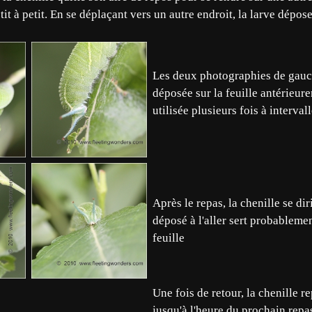
tit à petit. En se déplaçant vers un autre endroit, la larve dépos
Les deux photographies de gauch
déposée sur la feuille antérieur
utilisée plusieurs fois à interva
Après le repas, la chenille se dir
déposé à l'aller sert probablemen
feuille
Une fois de retour, la chenille r
jusqu'à l'heure du prochain repas