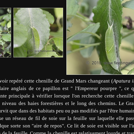
voir repéré cette chenille de Grand Mars changeant (
Apatura i
ire anglais de ce papillon est " l'Empereur pourpre ", ce q
nte principale à vérifier lorsque l'on recherche cette chenill
 niveau des haies forestières et le long des chemins. Le Gr
urvit que dans des habitats peu ou pas modifiés par l'être humai
e un réseau de fil de soie sur la feuille sur laquelle elle pa
que sorte son "aire de repos". Ce lit de soie est visible sur l
 de la feuille. Comme la chenille est relativement lourde et tra