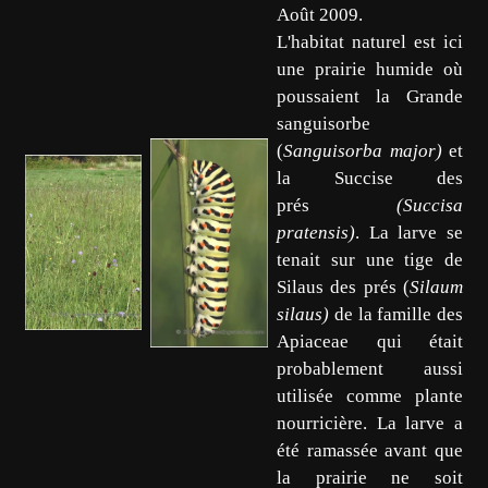
Août 2009.
L'habitat naturel est ici
une prairie humide où
poussaient la Grande
sanguisorbe
(
Sanguisorba major)
et
la Succise des
prés
(Succisa
pratensis)
. La larve se
tenait sur une tige de
Silaus des prés (
Silaum
silaus)
de la famille des
Apiaceae qui était
probablement aussi
utilisée comme plante
nourricière. La larve a
été ramassée avant que
la prairie ne soit