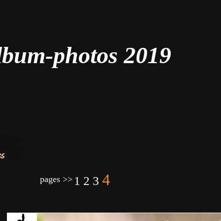
lbum-photos 2019
4
pages >>
1
2
3
5 6 7 8 9 10 11 12